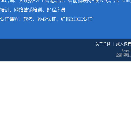
试培训、大数据+人工智能培训、智能物联网+嵌入式培训、Uni
培训、网络营销培训、好程序员
认证课程：软考、PMP认证、红帽RHCE认证
关于千锋
|
成人课
Copyr
全部课程