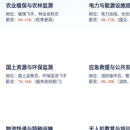
农业植保与农林监测
电力与能源设施
岗位：植保飞手、林业巡检员
岗位：电力巡线、光伏
薪资：
6K-15K
（旺季更高）
薪资：
6K-15K
（国企
国土资源与环保监测
应急救援与公共
岗位：国土监察员、环保监测飞手
岗位：消防操作员、警
薪资：
7K-16K
（服务政府部门）
薪资：
8K-20K
（消防
物流快递与特种运输
无人机教育与培