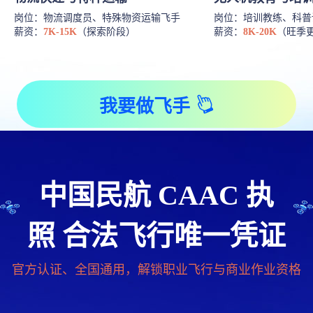
岗位：物流调度员、特殊物资运输飞手
岗位：培训教练、科普
薪资：
7K-15K
（探索阶段）
薪资：
8K-20K
（旺季
我要做飞手
中国民航 CAAC 执
照 合法飞行唯一凭证
官方认证、全国通用，解锁职业飞行与商业作业资格