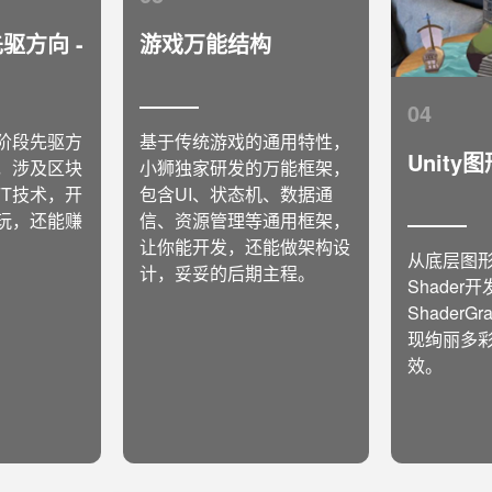
驱方向 -
游戏万能结构
04
阶段先驱方
基于传统游戏的通用特性，
Unity
，涉及区块
小狮独家研发的万能框架，
FT技术，开
包含UI、状态机、数据通
玩，还能赚
信、资源管理等通用框架，
让你能开发，还能做架构设
从底层图
计，妥妥的后期主程。
Shader
Shader
现绚丽多
效。