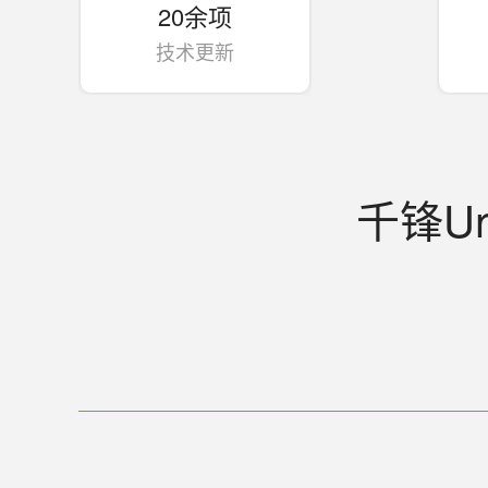
20余项
技术更新
千锋U