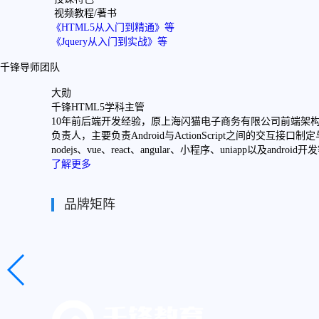
西安
视频教程/著书
《HTML5从入门到精通》等
青岛
《Jquery从入门到实战》等
重庆
千锋导师团队
太原
沈阳
大勋
千锋HTML5学科主管
贵阳
t 开发。
10年前后端开发经验，原上海闪猫电子商务有限公司前端架构
负责人，主要负责Android与ActionScript之间的交互接
nodejs、vue、react、angular、小程序、uniapp以及androi
了解更多
品牌矩阵