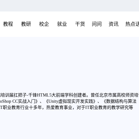
教程
教研
校企
就业
干货
问问
资讯
热点
培训届扛把子-千锋HTML5大前端学科创建者。曾任北京市属高校师资
toShop CC实战入门》、《Unity虚拟现实开发实践》、《数据结构与算法
IT职业教育行业十多年，热爱教育事业，对于IT职业教育的教学研究等