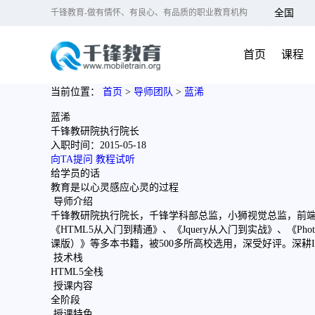
千锋教育-做有情怀、有良心、有品质的职业教育机构
全国
北京
首页
课程
大连
广州
当前位置：
首页
>
导师团队
>
蓝浠
成都
蓝浠
杭州
千锋教研院执行院长
入职时间：2015-05-18
长沙
向TA提问
教程试听
哈尔滨
给学员的话
教育是以心灵感应心灵的过程
合肥
导师介绍
南京
千锋教研院执行院长，千锋学科部总监，小狮视觉总监，前端
济南
《HTML5从入门到精通》、《Jquery从入门到实战》、《Pho
课版）》等多本书籍，被500多所高校选用，深受好评。深耕
上海
技术栈
深圳
HTML5全栈
授课内容
武汉
全阶段
郑州
授课特色