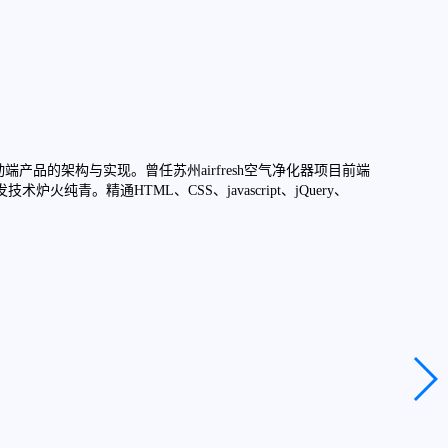
EricXie
千锋HT
毕业于
品的架构与实现。曾任苏州airfresh空气净化器项目前端
北京东方
火纯青。精通HTML、CSS、javascript、jQuery、
面应用
了解更