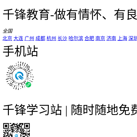
千锋教育-做有情怀、有
全国
北京
大连
广州
成都
杭州
长沙
哈尔滨
合肥
南京
济南
上海
深
手机站
千锋学习站 | 随时随地免