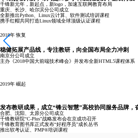
2020年
逆战
新冠疫情下，迅速响应，开启OMO授课模式，成立“
停课不停学，千锋先后启动2500万元“逆战班”助学计划
千锋上线“逆战班”系列在线直播课
校企协作共克时艰，锋云智慧平台助力高校“线上教学，线上实践
千锋锋云智慧云就业板块重磅上线，为高校学生就业提供精准助
千锋教育先后三次捐赠医疗急需物资驰援武汉，千锋锋益在行动
“聚力新基建 协同新高教—2020千锋教育教研中台生态共同体战
承办GXIC2020天猫精灵AIoT开发者大赛，助燃“新基建”
受邀参加2020华为授权培训合作伙伴（HALP）年会
成立企业综合服务品牌—锋企优联