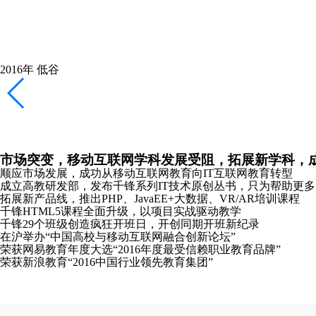
千锋新元年，新起点，新logo，加速互联网教育布局
重庆、长沙、哈尔滨分公司成立
全新推出Python、Linux云计算、软件测试培训课程
携手红帽共同打造Linux领域全球顶级认证课程
2018年
恢复
稳健拓展产品线，专注教研，向全国布局全力冲刺
南京分公司成立
主办《2018中国大前端技术峰会》并发布全新HTML5课程体系
2019年
崛起
发布教研成果，成立“锋云智慧”高校协同服务品牌，
合肥、沈阳、太原分公司成立
千锋教研院“C-Plus”战略发布会在京成功召开
千锋教育图书库正式发布“好程序员”成长丛书
推出软考认证、PMP®培训课程