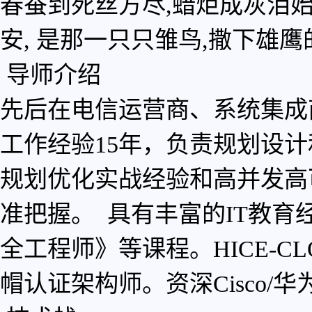
春蚕到死丝方尽,蜡炬成灰泪始
西安
青岛
安, 是那一只只雏鸟,撒下雄
重庆
导师介绍
太原
沈阳
先后在电信运营商、系统集成
贵阳
工作经验15年，负责规划设
规划优化实战经验和高并发高
准把握。 具有丰富的IT教
全工程师》等课程。HICE-C
帽认证架构师。资深Cisco/华为