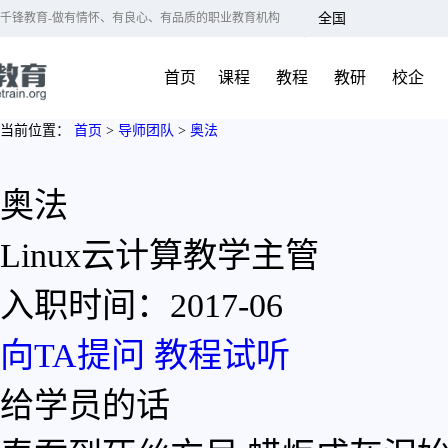
千锋教育-做有情怀、有良心、有品质的职业教育机构
全国
北京
首页
课程
教程
教研
校企
大连
广州
当前位置：
首页
>
导师团队
>
奥法
成都
杭州
奥法
长沙
哈尔滨
Linux云计算教学主管
合肥
入职时间：2017-06
南京
济南
向TA提问
教程试听
上海
深圳
给学员的话
武汉
郑州