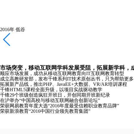
千锋新元年，新起点，新logo，加速互联网教育布局
重庆、长沙、哈尔滨分公司成立
全新推出Python、Linux云计算、软件测试培训课程
携手红帽共同打造Linux领域全球顶级认证课程
2018年
恢复
稳健拓展产品线，专注教研，向全国布局全力冲刺
南京分公司成立
主办《2018中国大前端技术峰会》并发布全新HTML5课程体系
2019年
崛起
发布教研成果，成立“锋云智慧”高校协同服务品牌，
合肥、沈阳、太原分公司成立
千锋教研院“C-Plus”战略发布会在京成功召开
千锋教育图书库正式发布“好程序员”成长丛书
推出软考认证、PMP®培训课程