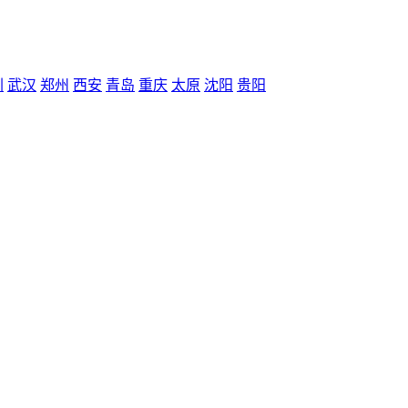
圳
武汉
郑州
西安
青岛
重庆
太原
沈阳
贵阳