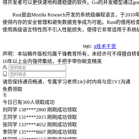
得开发者可以更快速地构建稳健的软件。Go的并发模型通过goro
Rust是由Mozilla Research开发的系统级编程语言，
使得内存的安全管理和避免数据竞争成为可能。Rust的借用检查器
使用高级语言特性而不引入性能损失，使得它非常适用于系统
tags:
it技术干货
声明：本站稿件版权均属千锋教育所有，未经许可不得擅自转
10年以上业内强师集结，手把手带你蜕变精英
请您保持通讯畅通，专属学习老师24小时内将与您1V1沟通
免费领取
今日已有
369
人领取成功
刘同学 138****2860 刚刚成功领取
王同学 131****2015 刚刚成功领取
张同学 133****4652 刚刚成功领取
李同学 135****8607 刚刚成功领取