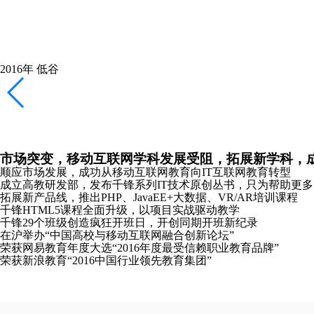
千锋新元年，新起点，新logo，加速互联网教育布局
重庆、长沙、哈尔滨分公司成立
全新推出Python、Linux云计算、软件测试培训课程
携手红帽共同打造Linux领域全球顶级认证课程
2018年
恢复
稳健拓展产品线，专注教研，向全国布局全力冲刺
南京分公司成立
主办《2018中国大前端技术峰会》并发布全新HTML5课程体系
2019年
崛起
发布教研成果，成立“锋云智慧”高校协同服务品牌，
合肥、沈阳、太原分公司成立
千锋教研院“C-Plus”战略发布会在京成功召开
千锋教育图书库正式发布“好程序员”成长丛书
推出软考认证、PMP®培训课程