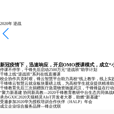
2020年
逆战
新冠疫情下，迅速响应，开启OMO授课模式，成立“
停课不停学，千锋先后启动2500万元“逆战班”助学计划
千锋上线“逆战班”系列在线直播课
校企协作共克时艰，锋云智慧平台助力高校“线上教学，线上实践
千锋锋云智慧云就业板块重磅上线，为高校学生就业提供精准助
千锋教育先后三次捐赠医疗急需物资驰援武汉，千锋锋益在行动
“聚力新基建 协同新高教—2020千锋教育教研中台生态共同体战
承办GXIC2020天猫精灵AIoT开发者大赛，助燃“新基建”
受邀参加2020华为授权培训合作伙伴（HALP）年会
成立企业综合服务品牌—锋企优联