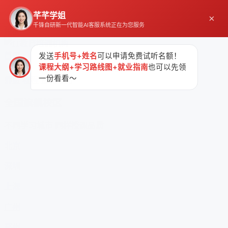
芊芊学姐
×
千锋自研新一代智能AI客服系统正在为您服务
校区
发送
手机号+姓名
可以申请免费试听名额！
首页
课程大纲+学习路线图+就业指南
也可以先领
课程
一份看看～
师资
教程
资讯
关于
全国旗舰校区
不同学习城市 同样授课品质
北京
深圳
上海
广州
郑州