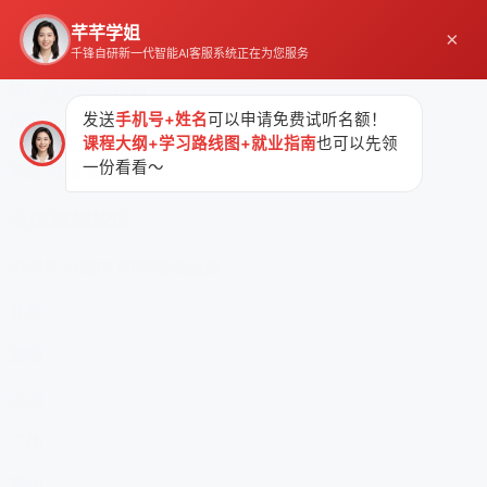
芊芊学姐
×
千锋自研新一代智能AI客服系统正在为您服务
校区
发送
手机号+姓名
可以申请免费试听名额！
首页
课程大纲+学习路线图+就业指南
也可以先领
课程
一份看看～
师资
教程
资讯
关于
全国旗舰校区
不同学习城市 同样授课品质
北京
深圳
上海
广州
郑州