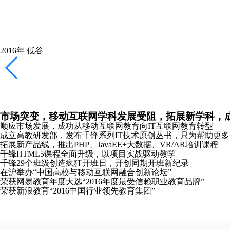
2016年
低谷
市场突变，移动互联网学科发展受阻，拓展新学科，
顺应市场发展，成功从移动互联网教育向IT互联网教育转型
成立高教研发部，发布千锋系列IT技术原创丛书，只为帮助更
拓展新产品线，推出PHP、JavaEE+大数据、VR/AR培训课程
千锋HTML5课程全面升级，以项目实战驱动教学
千锋29个班级创造疯狂开班日，开创同期开班新纪录
在沪举办“中国高校与移动互联网融合创新论坛”
荣获网易教育年度大选“2016年度最受信赖职业教育品牌”
荣获新浪教育“2016中国行业领先教育集团”