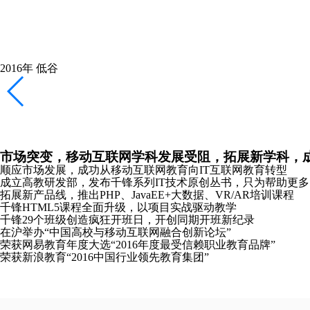
千锋新元年，新起点，新logo，加速互联网教育布局
重庆、长沙、哈尔滨分公司成立
全新推出Python、Linux云计算、软件测试培训课程
携手红帽共同打造Linux领域全球顶级认证课程
2018年
恢复
稳健拓展产品线，专注教研，向全国布局全力冲刺
南京分公司成立
主办《2018中国大前端技术峰会》并发布全新HTML5课程体系
2019年
崛起
发布教研成果，成立“锋云智慧”高校协同服务品牌，
合肥、沈阳、太原分公司成立
千锋教研院“C-Plus”战略发布会在京成功召开
千锋教育图书库正式发布“好程序员”成长丛书
推出软考认证、PMP®培训课程