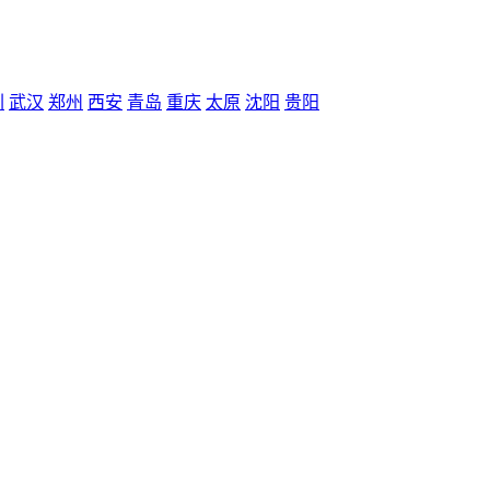
圳
武汉
郑州
西安
青岛
重庆
太原
沈阳
贵阳