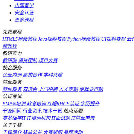
出国留学
安全认证
更多课程
免费教程
HTML5视频教程
Java视频教程
Python视频教程
UI视频教程
云
频教程
教研实力
教研院
师资团队
项目大赛
校企服务
企业内训
高校合作
学科共建
就业服务
就业服务
双选会
上门招聘
人才定制
促就业行动
认证考试
PMP®培训
软考培训
红帽RHCE认证
学历提升
千锋问问
行业资讯
技术干货
热点话题
零基础学IT
IT培训机构
IT面试题
IT就业前景
关于千锋
千锋简介
锋益公益
大赛组织
品牌活动