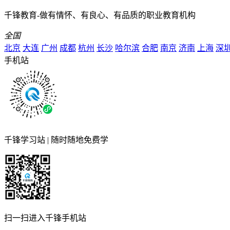
千锋教育-做有情怀、有良心、有品质的职业教育机构
全国
北京
大连
广州
成都
杭州
长沙
哈尔滨
合肥
南京
济南
上海
深
手机站
千锋学习站 | 随时随地免费学
扫一扫进入千锋手机站