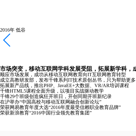
千锋新元年，新起点，新logo，加速互联网教育布局
重庆、长沙、哈尔滨分公司成立
全新推出Python、Linux云计算、软件测试培训课程
携手红帽共同打造Linux领域全球顶级认证课程
2018年
恢复
稳健拓展产品线，专注教研，向全国布局全力冲刺
南京分公司成立
主办《2018中国大前端技术峰会》并发布全新HTML5课程体系
2019年
崛起
发布教研成果，成立“锋云智慧”高校协同服务品牌，
合肥、沈阳、太原分公司成立
千锋教研院“C-Plus”战略发布会在京成功召开
千锋教育图书库正式发布“好程序员”成长丛书
推出软考认证、PMP®培训课程