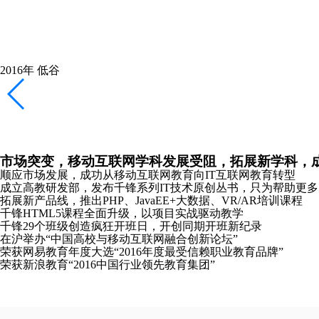
千锋新元年，新起点，新logo，加速互联网教育布局
重庆、长沙、哈尔滨分公司成立
全新推出Python、Linux云计算、软件测试培训课程
携手红帽共同打造Linux领域全球顶级认证课程
2018年
恢复
稳健拓展产品线，专注教研，向全国布局全力冲刺
南京分公司成立
主办《2018中国大前端技术峰会》并发布全新HTML5课程体系
2019年
崛起
发布教研成果，成立“锋云智慧”高校协同服务品牌，
合肥、沈阳、太原分公司成立
千锋教研院“C-Plus”战略发布会在京成功召开
千锋教育图书库正式发布“好程序员”成长丛书
推出软考认证、PMP®培训课程