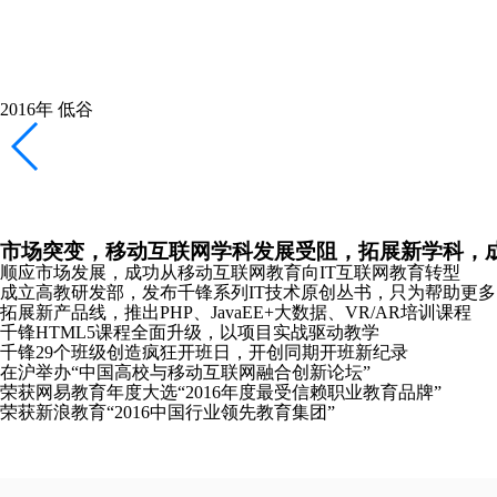
千锋新元年，新起点，新logo，加速互联网教育布局
重庆、长沙、哈尔滨分公司成立
全新推出Python、Linux云计算、软件测试培训课程
携手红帽共同打造Linux领域全球顶级认证课程
2018年
恢复
稳健拓展产品线，专注教研，向全国布局全力冲刺
南京分公司成立
主办《2018中国大前端技术峰会》并发布全新HTML5课程体系
2019年
崛起
发布教研成果，成立“锋云智慧”高校协同服务品牌，
合肥、沈阳、太原分公司成立
千锋教研院“C-Plus”战略发布会在京成功召开
千锋教育图书库正式发布“好程序员”成长丛书
推出软考认证、PMP®培训课程