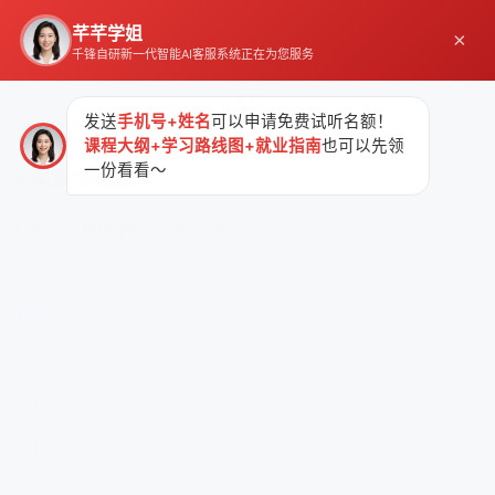
校区
芊芊学姐
×
千锋自研新一代智能AI客服系统正在为您服务
首页
课程
发送
手机号+姓名
可以申请免费试听名额！
师资
教程
资讯
关于
课程大纲+学习路线图+就业指南
也可以先领
一份看看～
全国旗舰校区
不同学习城市 同样授课品质
北京
深圳
上海
广州
郑州
大连