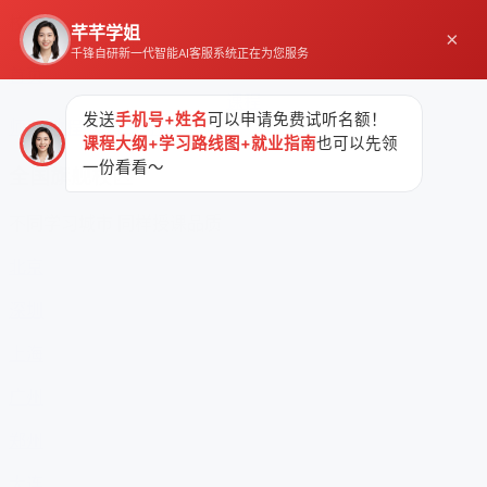
校区
芊芊学姐
×
千锋自研新一代智能AI客服系统正在为您服务
首页
课程
发送
手机号+姓名
可以申请免费试听名额！
师资
教程
资讯
关于
课程大纲+学习路线图+就业指南
也可以先领
一份看看～
全国旗舰校区
不同学习城市 同样授课品质
北京
深圳
上海
广州
郑州
大连