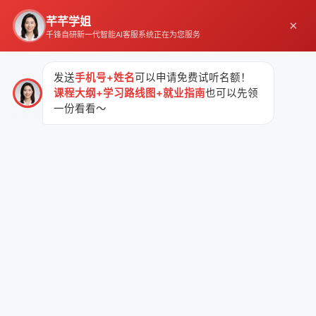
校区
芊芊学姐
×
千锋自研新一代智能AI客服系统正在为您服务
首页
课程
发送
手机号+姓名
可以申请免费试听名额！
师资
教程
资讯
关于
课程大纲+学习路线图+就业指南
也可以先领
一份看看～
全国旗舰校区
不同学习城市 同样授课品质
北京
深圳
上海
广州
郑州
大连