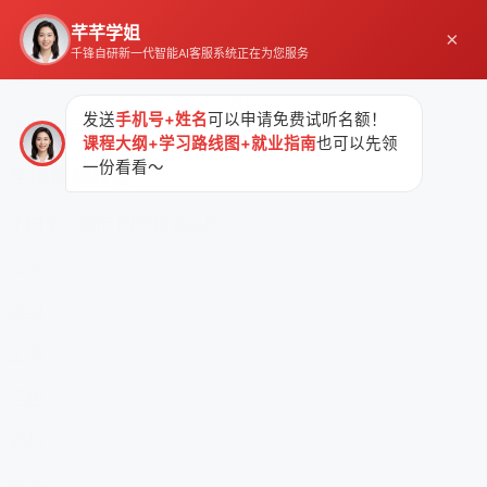
校区
芊芊学姐
×
千锋自研新一代智能AI客服系统正在为您服务
首页
课程
发送
手机号+姓名
可以申请免费试听名额！
师资
教程
资讯
关于
课程大纲+学习路线图+就业指南
也可以先领
一份看看～
全国旗舰校区
不同学习城市 同样授课品质
北京
深圳
上海
广州
郑州
大连