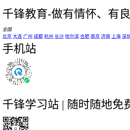
千锋教育-做有情怀、有
全国
北京
大连
广州
成都
杭州
长沙
哈尔滨
合肥
南京
济南
上海
深
手机站
千锋学习站 | 随时随地免