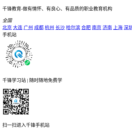
千锋教育-做有情怀、有良心、有品质的职业教育机构
全国
北京
大连
广州
成都
杭州
长沙
哈尔滨
合肥
南京
济南
上海
深
手机站
千锋学习站 | 随时随地免费学
扫一扫进入千锋手机站