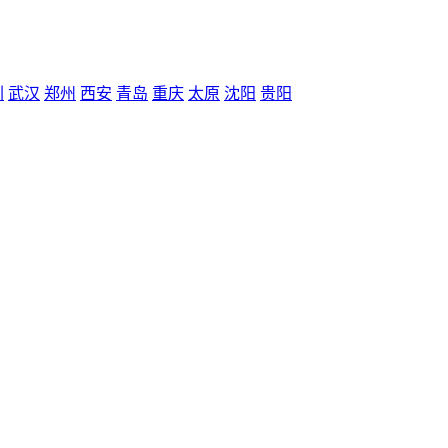
圳
武汉
郑州
西安
青岛
重庆
太原
沈阳
贵阳