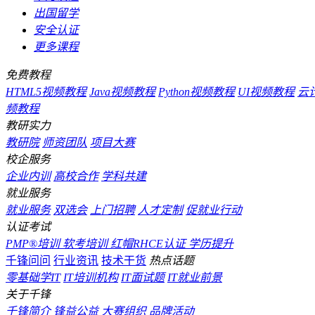
出国留学
安全认证
更多课程
免费教程
HTML5视频教程
Java视频教程
Python视频教程
UI视频教程
云
频教程
教研实力
教研院
师资团队
项目大赛
校企服务
企业内训
高校合作
学科共建
就业服务
就业服务
双选会
上门招聘
人才定制
促就业行动
认证考试
PMP®培训
软考培训
红帽RHCE认证
学历提升
千锋问问
行业资讯
技术干货
热点话题
零基础学IT
IT培训机构
IT面试题
IT就业前景
关于千锋
千锋简介
锋益公益
大赛组织
品牌活动