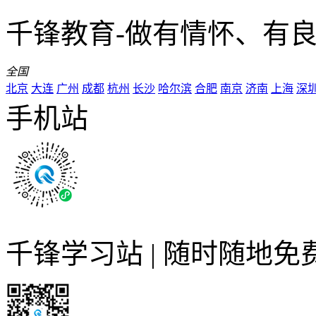
千锋教育-做有情怀、有
全国
北京
大连
广州
成都
杭州
长沙
哈尔滨
合肥
南京
济南
上海
深
手机站
千锋学习站 | 随时随地免