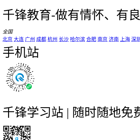
千锋教育-做有情怀、有
全国
北京
大连
广州
成都
杭州
长沙
哈尔滨
合肥
南京
济南
上海
深
手机站
千锋学习站 | 随时随地免