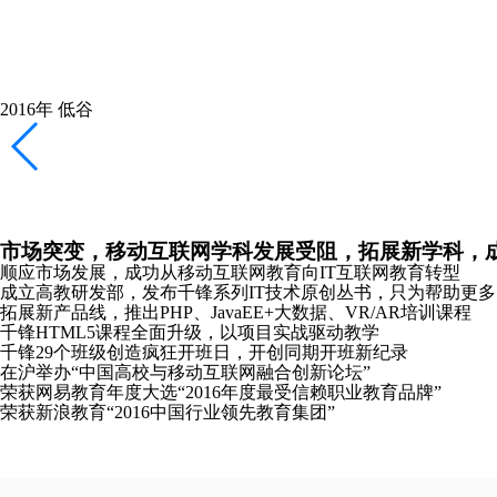
千锋新元年，新起点，新logo，加速互联网教育布局
重庆、长沙、哈尔滨分公司成立
全新推出Python、Linux云计算、软件测试培训课程
携手红帽共同打造Linux领域全球顶级认证课程
2018年
恢复
稳健拓展产品线，专注教研，向全国布局全力冲刺
南京分公司成立
主办《2018中国大前端技术峰会》并发布全新HTML5课程体系
2019年
崛起
发布教研成果，成立“锋云智慧”高校协同服务品牌，
合肥、沈阳、太原分公司成立
千锋教研院“C-Plus”战略发布会在京成功召开
千锋教育图书库正式发布“好程序员”成长丛书
推出软考认证、PMP®培训课程