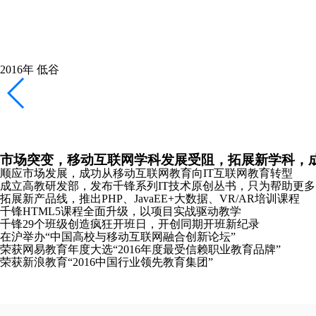
千锋新元年，新起点，新logo，加速互联网教育布局
重庆、长沙、哈尔滨分公司成立
全新推出Python、Linux云计算、软件测试培训课程
携手红帽共同打造Linux领域全球顶级认证课程
2018年
恢复
稳健拓展产品线，专注教研，向全国布局全力冲刺
南京分公司成立
主办《2018中国大前端技术峰会》并发布全新HTML5课程体系
2019年
崛起
发布教研成果，成立“锋云智慧”高校协同服务品牌，
合肥、沈阳、太原分公司成立
千锋教研院“C-Plus”战略发布会在京成功召开
千锋教育图书库正式发布“好程序员”成长丛书
推出软考认证、PMP®培训课程