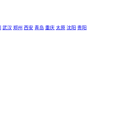
圳
武汉
郑州
西安
青岛
重庆
太原
沈阳
贵阳