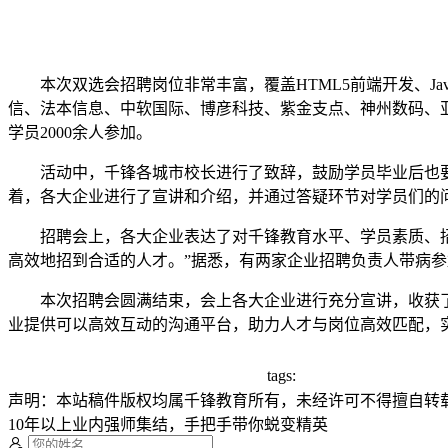
本次双选会招聘岗位非常丰富，覆盖HTML5前端开发、Java
信、法本信息、中软国际、博彦科技、紫金支点、神州数码、亚
学员2000余人参加。
活动中，千锋各城市校长进行了致辞，鼓励学员毕业后也要
着，各大企业进行了宣讲和介绍，并通过答疑环节对学员们的
招聘会上，各大企业表达了对千锋教育水平、学员素质、招聘
高效地招到合适的人才。”据悉，有两家企业招聘负责人带病
本次招聘会圆满结束，会上各大企业进行充分宣讲，收获了
业提供可以高效互动的沟通平台，助力人才与岗位高效匹配，
tags:
声明：本站稿件版权均属千锋教育所有，未经许可不得擅自转
10年以上业内强师集结，手把手带你蜕变精英