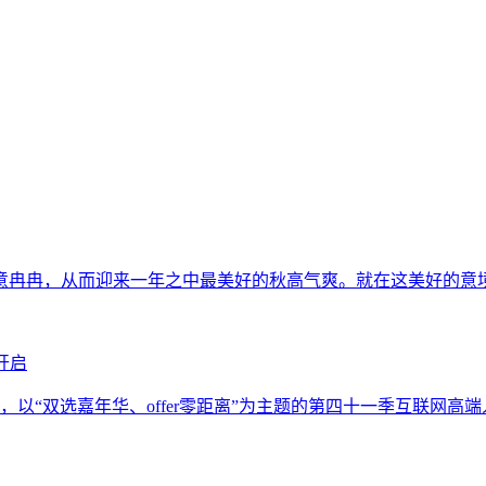
冉冉，从而迎来一年之中最美好的秋高气爽。就在这美好的意境中
开启
以“双选嘉年华、offer零距离”为主题的第四十一季互联网高端人