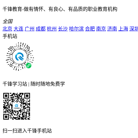
千锋教育-做有情怀、有良心、有品质的职业教育机构
全国
北京
大连
广州
成都
杭州
长沙
哈尔滨
合肥
南京
济南
上海
深
手机站
千锋学习站 | 随时随地免费学
扫一扫进入千锋手机站