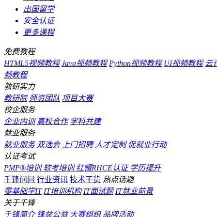
出国留学
安全认证
更多课程
免费教程
HTML5视频教程
Java视频教程
Python视频教程
UI视频教程
云
频教程
教研实力
教研院
师资团队
项目大赛
校企服务
企业内训
高校合作
学科共建
就业服务
就业服务
双选会
上门招聘
人才定制
促就业行动
认证考试
PMP®培训
软考培训
红帽RHCE认证
学历提升
千锋问问
行业资讯
技术干货
热点话题
零基础学IT
IT培训机构
IT面试题
IT就业前景
关于千锋
千锋简介
锋益公益
大赛组织
品牌活动