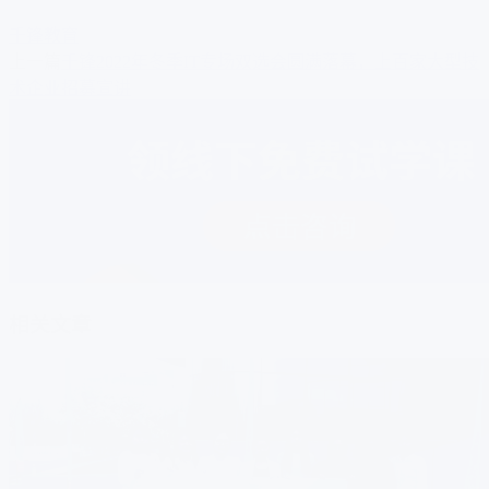
千锋教育
上一篇
千锋2022年冬季IT专场双选会圆满落幕，上百家大型技
术企业招募宣讲
相关文章