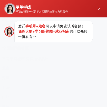
芊芊学姐
×
千锋自研新一代智能AI客服系统正在为您服务
校区
发送
手机号+姓名
可以申请免费试听名额！
首页
课程大纲+学习路线图+就业指南
也可以先领
课程
一份看看～
师资
教程
资讯
关于
全国旗舰校区
不同学习城市 同样授课品质
北京
深圳
上海
广州
郑州