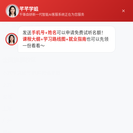
芊芊学姐
×
千锋自研新一代智能AI客服系统正在为您服务
校区
发送
手机号+姓名
可以申请免费试听名额！
首页
课程大纲+学习路线图+就业指南
也可以先领
课程
一份看看～
师资
教程
资讯
关于
全国旗舰校区
不同学习城市 同样授课品质
北京
深圳
上海
广州
郑州