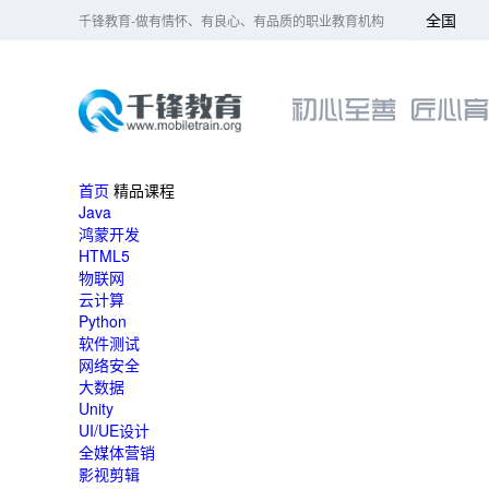
全国
千锋教育-做有情怀、有良心、有品质的职业教育机构
北京
大连
广州
成都
首页
精品课程
杭州
Java
长沙
鸿蒙开发
HTML5
哈尔滨
物联网
合肥
云计算
Python
南京
软件测试
济南
网络安全
上海
大数据
Unity
深圳
UI/UE设计
武汉
全媒体营销
影视剪辑
郑州