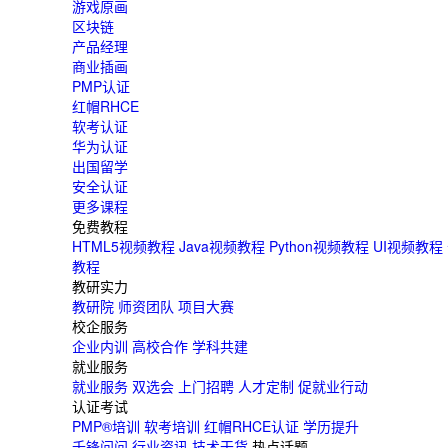
游戏原画
西安
区块链
青岛
产品经理
商业插画
重庆
PMP认证
太原
红帽RHCE
软考认证
沈阳
华为认证
贵阳
出国留学
安全认证
更多课程
免费教程
HTML5视频教程
Java视频教程
Python视频教程
UI视频教程
教程
教研实力
教研院
师资团队
项目大赛
校企服务
企业内训
高校合作
学科共建
就业服务
就业服务
双选会
上门招聘
人才定制
促就业行动
认证考试
PMP®培训
软考培训
红帽RHCE认证
学历提升
千锋问问
行业资讯
技术干货
热点话题