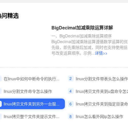
热问精选
BigDecimal加减乘除运算详解
一、BigDecimal加减乘除运算顺序
BigDecimal加减乘除运算遵循数学运算的优
先级，即先乘除后加减，同时也支持使用括
号改变运算顺序。示例...
详情>>
2
在linux中如何中断命令的执行...
linux分割文件带表头怎么操作
4
linux分割文件命令怎么操作
linux拷贝文件夹到u盘命令怎么.
6
linux拷贝文件夹到另外一台服...
linux拷贝文件夹到指定目录命.
8
linux拷贝整个文件夹提示文件...
linux怎么看外网ip怎么操作