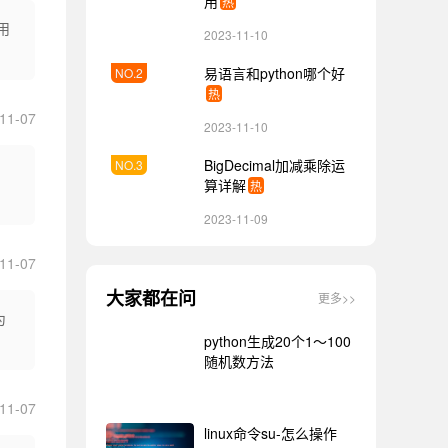
用
热
用
2023-11-10
易语言和python哪个好
热
11-07
2023-11-10
BigDecimal加减乘除运
算详解
热
2023-11-09
11-07
大家都在问
更多>>
为
python生成20个1～100
随机数方法
11-07
linux命令su-怎么操作