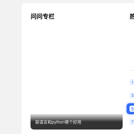
问问专栏
1
3
5
7
易语言和python哪个好用