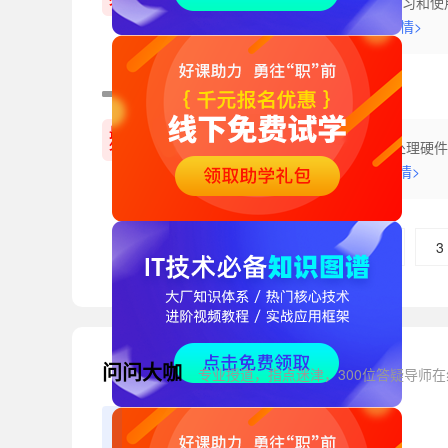
Python是一种高级编程语言，易于学习
答案
编译。Python的语法简单，易于...
详情>
linux中断机制是什么怎么操作
最佳
Linux中断机制是操作系统内核用于处理
答案
需要能够立即响应并处理这些中...
详情>
上一页
1
2
3
1934条
问问大咖
专业授道，指点迷津，300位答疑导师