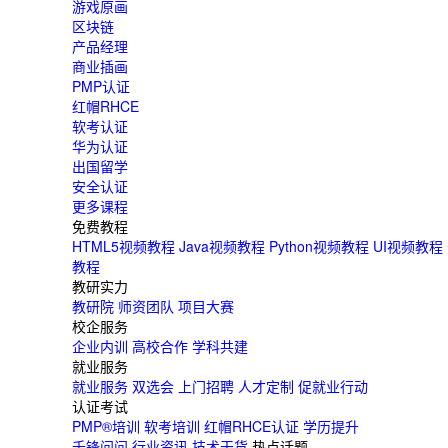
游戏原画
西安
区块链
青岛
产品经理
商业插画
重庆
PMP认证
太原
红帽RHCE
软考认证
沈阳
华为认证
贵阳
出国留学
安全认证
更多课程
免费教程
HTML5视频教程
Java视频教程
Python视频教程
UI视频教程
教程
教研实力
教研院
师资团队
项目大赛
校企服务
企业内训
高校合作
学科共建
就业服务
就业服务
双选会
上门招聘
人才定制
促就业行动
认证考试
PMP®培训
软考培训
红帽RHCE认证
学历提升
千锋问问
行业资讯
技术干货
热点话题