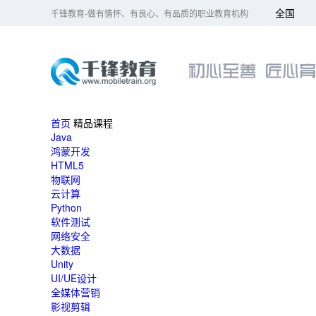
全国
千锋教育-做有情怀、有良心、有品质的职业教育机构
北京
大连
广州
成都
首页
精品课程
杭州
Java
长沙
鸿蒙开发
HTML5
哈尔滨
物联网
合肥
云计算
Python
南京
软件测试
济南
网络安全
上海
大数据
Unity
深圳
UI/UE设计
武汉
全媒体营销
影视剪辑
郑州