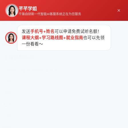
芊芊学姐
×
千锋自研新一代智能AI客服系统正在为您服务
校区
发送
手机号+姓名
可以申请免费试听名额！
首页
课程大纲+学习路线图+就业指南
也可以先领
课程
一份看看～
师资
教程
资讯
关于
全国旗舰校区
不同学习城市 同样授课品质
北京
深圳
上海
广州
郑州