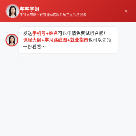
芊芊学姐
×
千锋自研新一代智能AI客服系统正在为您服务
校区
发送
手机号+姓名
可以申请免费试听名额！
首页
课程大纲+学习路线图+就业指南
也可以先领
课程
一份看看～
师资
教程
资讯
关于
全国旗舰校区
不同学习城市 同样授课品质
北京
深圳
上海
广州
郑州