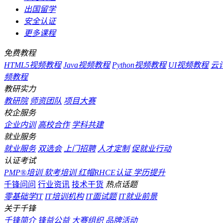
出国留学
安全认证
更多课程
免费教程
HTML5视频教程
Java视频教程
Python视频教程
UI视频教程
云
频教程
教研实力
教研院
师资团队
项目大赛
校企服务
企业内训
高校合作
学科共建
就业服务
就业服务
双选会
上门招聘
人才定制
促就业行动
认证考试
PMP®培训
软考培训
红帽RHCE认证
学历提升
千锋问问
行业资讯
技术干货
热点话题
零基础学IT
IT培训机构
IT面试题
IT就业前景
关于千锋
千锋简介
锋益公益
大赛组织
品牌活动