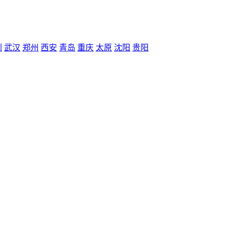
圳
武汉
郑州
西安
青岛
重庆
太原
沈阳
贵阳