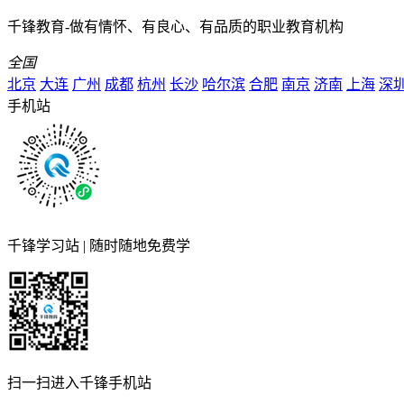
千锋教育-做有情怀、有良心、有品质的职业教育机构
全国
北京
大连
广州
成都
杭州
长沙
哈尔滨
合肥
南京
济南
上海
深
手机站
千锋学习站 | 随时随地免费学
扫一扫进入千锋手机站