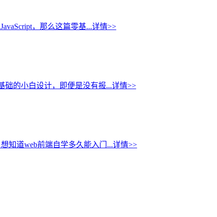
cript，那么这篇零基...
详情>>
础的小白设计，即便是没有报...
详情>>
道web前端自学多久能入门...
详情>>