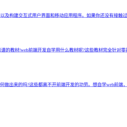
，以及构建交互式用户界面和移动应用程序。如果你还没有接触过JavaS
谱的教材!web前端开发自学用什么教材呢?这些教材完全针对零基
出来的吗?这些都离不开前端开发的功劳。想自学web前端，想知