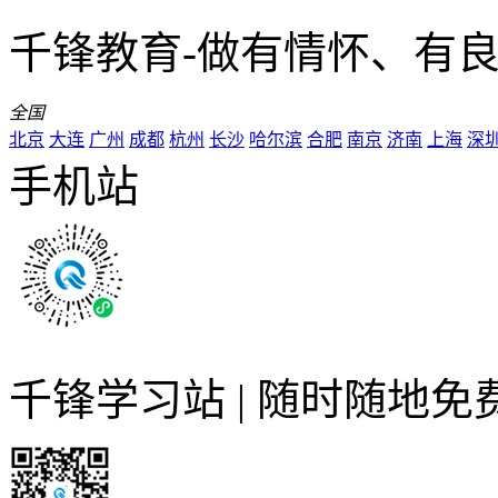
千锋教育-做有情怀、有
全国
北京
大连
广州
成都
杭州
长沙
哈尔滨
合肥
南京
济南
上海
深
手机站
千锋学习站 | 随时随地免