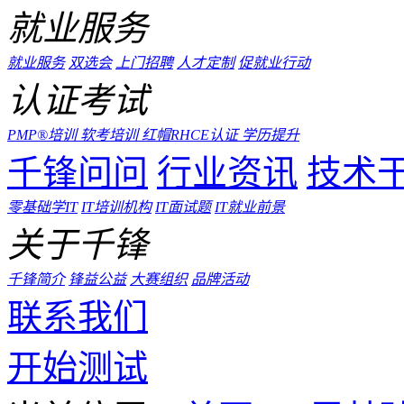
就业服务
就业服务
双选会
上门招聘
人才定制
促就业行动
认证考试
PMP®培训
软考培训
红帽RHCE认证
学历提升
千锋问问
行业资讯
技术
零基础学IT
IT培训机构
IT面试题
IT就业前景
关于千锋
千锋简介
锋益公益
大赛组织
品牌活动
联系我们
开始测试