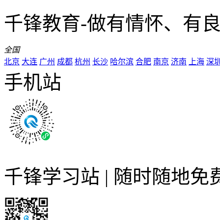
千锋教育-做有情怀、有
全国
北京
大连
广州
成都
杭州
长沙
哈尔滨
合肥
南京
济南
上海
深
手机站
千锋学习站 | 随时随地免