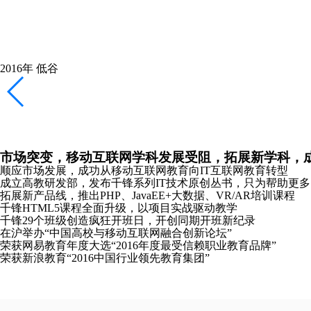
2016年
低谷
市场突变，移动互联网学科发展受阻，拓展新学科，
顺应市场发展，成功从移动互联网教育向IT互联网教育转型
成立高教研发部，发布千锋系列IT技术原创丛书，只为帮助更
拓展新产品线，推出PHP、JavaEE+大数据、VR/AR培训课程
千锋HTML5课程全面升级，以项目实战驱动教学
千锋29个班级创造疯狂开班日，开创同期开班新纪录
在沪举办“中国高校与移动互联网融合创新论坛”
荣获网易教育年度大选“2016年度最受信赖职业教育品牌”
荣获新浪教育“2016中国行业领先教育集团”